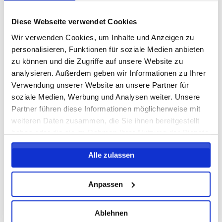
Porsche Fußball-Feriencamp (4-Tage)
31.08.2026 bis 03.09.2026 (4 Tage)
Diese Webseite verwendet Cookies
Wir verwenden Cookies, um Inhalte und Anzeigen zu
personalisieren, Funktionen für soziale Medien anbieten
zu können und die Zugriffe auf unsere Website zu
FREIE PLÄTZE VORHANDEN
analysieren. Außerdem geben wir Informationen zu Ihrer
Anmeldeschluss 26. August 2026, 09:30 Uhr
Verwendung unserer Website an unsere Partner für
209,00 EUR
soziale Medien, Werbung und Analysen weiter. Unsere
Anmelden
198,55 EUR
Partner führen diese Informationen möglicherweise mit
inkl. Ausstattung
weiteren Daten zusammen, die Sie ihnen bereitgestellt
haben oder die sie im Rahmen Ihrer Nutzung der Dienste
gesammelt haben.
Alle zulassen
Anpassen
Ablehnen