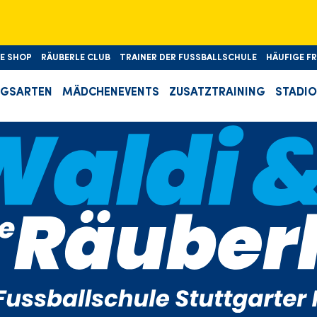
🎉D'S
LE SHOP
RÄUBERLE CLUB
TRAINER DER FUSSBALLSCHULE
HÄUFIGE F
NGSARTEN
MÄDCHENEVENTS
ZUSATZTRAINING
STADI