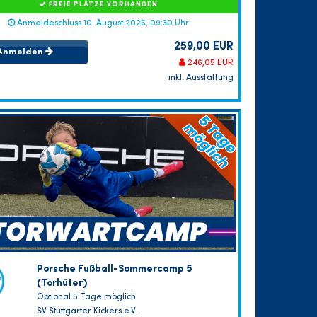
FREIE PLÄTZE VORHANDEN
Anmeldeschluss 10. August 2026, 09:30 Uhr
259,00 EUR
Anmelden
246,05 EUR
inkl. Ausstattung
Porsche Fußball-Sommercamp 5
(Torhüter)
Optional 5 Tage möglich
SV Stuttgarter Kickers e.V.