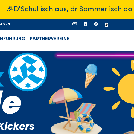
chul isch aus, dr Sommer isch do – was w
RAGEN
ONFÜHRUNG
PARTNERVEREINE