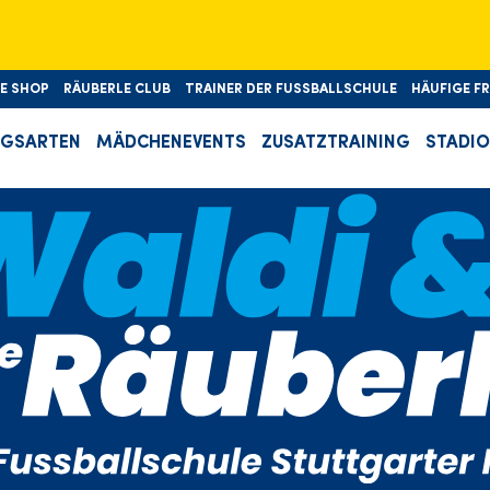
🎉D'Sch
LE SHOP
RÄUBERLE CLUB
TRAINER DER FUSSBALLSCHULE
HÄUFIGE F
NGSARTEN
MÄDCHENEVENTS
ZUSATZTRAINING
STADI