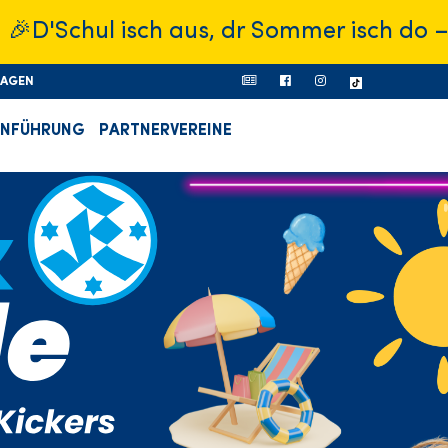
ul isch aus, dr Sommer isch do – was wi
RAGEN
ONFÜHRUNG
PARTNERVEREINE