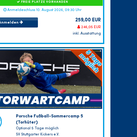
FREIE PLÄTZE VORHANDEN
Anmeldeschluss 10. August 2026, 09:30 Uhr
259,00 EUR
Anmelden
246,05 EUR
inkl. Ausstattung
Porsche Fußball-Sommercamp 5
(Torhüter)
Optional 5 Tage möglich
SV Stuttgarter Kickers e.V.