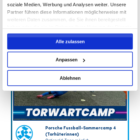
soziale Medien, Werbung und Analysen weiter. Unsere
Partner führen diese Informationen möglicherweise mit
FREIE PLÄTZE VORHANDEN
weiteren Daten zusammen, die Sie ihnen bereitgestellt
Anmeldeschluss 10. August 2026, 09:30 Uhr
haben oder die sie im Rahmen Ihrer Nutzung der Dienste
259,00 EUR
gesammelt haben.
Anmelden
Alle zulassen
246,05 EUR
inkl. Ausstattung
Anpassen
Ablehnen
Porsche Fussball-Sommercamp 4
(Torhüterinnen)