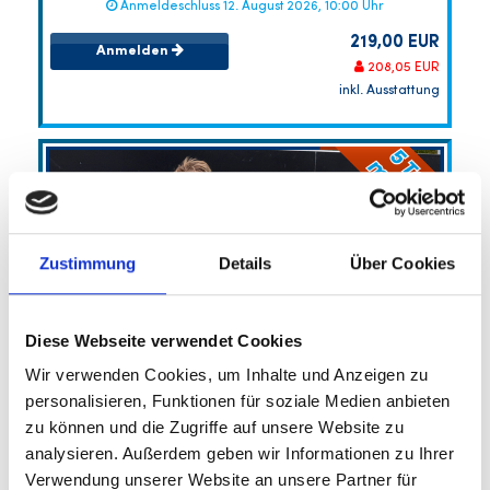
Anmeldeschluss 12. August 2026, 10:00 Uhr
219,00 EUR
Anmelden
208,05 EUR
inkl. Ausstattung
Zustimmung
Details
Über Cookies
Diese Webseite verwendet Cookies
Porsche Fußball-Sommercamp 4
Wir verwenden Cookies, um Inhalte und Anzeigen zu
(Torhüter)
personalisieren, Funktionen für soziale Medien anbieten
Optional 5 Tage möglich
zu können und die Zugriffe auf unsere Website zu
SV Stuttgarter Kickers e.V.
analysieren. Außerdem geben wir Informationen zu Ihrer
Porsche Fußball-Feriencamp Torhüter
Verwendung unserer Website an unsere Partner für
17.08.2026 bis 20.08.2026 (4 Tage)