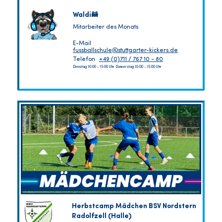
Waldi🦝
Mitarbeiter des Monats
E-Mail
fussballschule@stuttgarter-kickers.de
Telefon
+49 (0)711 / 767 10 - 80
Dienstag 10:00 - 15:00 Uhr Donnerstag 10:00 - 15:00 Uhr
Herbstcamp Mädchen BSV Nordstern
Radolfzell (Halle)