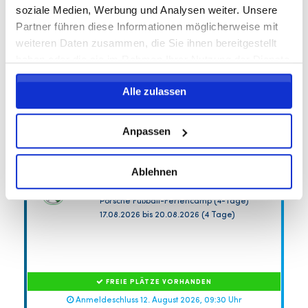
soziale Medien, Werbung und Analysen weiter. Unsere
Partner führen diese Informationen möglicherweise mit
weiteren Daten zusammen, die Sie ihnen bereitgestellt
haben oder die sie im Rahmen Ihrer Nutzung der Dienste
gesammelt haben.
Alle zulassen
Anpassen
Ablehnen
Sommercamp SSV Zuffenhausen
SSV Zuffenhausen e.V.
Porsche Fußball-Feriencamp (4-Tage)
17.08.2026 bis 20.08.2026 (4 Tage)
FREIE PLÄTZE VORHANDEN
Anmeldeschluss 12. August 2026, 09:30 Uhr