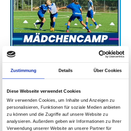
Sommercamp Mädchen SSV
Zuffenhausen
SSV Zuffenhausen e.V.
Zustimmung
Details
Über Cookies
Porsche Fußball-Mädchencamp
17.08.2026 bis 20.08.2026 (4 Tage)
Diese Webseite verwendet Cookies
Wir verwenden Cookies, um Inhalte und Anzeigen zu
FREIE PLÄTZE VORHANDEN
personalisieren, Funktionen für soziale Medien anbieten
Anmeldeschluss 12. August 2026, 09:30 Uhr
zu können und die Zugriffe auf unsere Website zu
215,00 EUR
Anmelden
analysieren. Außerdem geben wir Informationen zu Ihrer
204,25 EUR
Verwendung unserer Website an unsere Partner für
inkl. Ausstattung