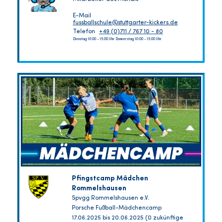
E-Mail
fussballschule@stuttgarter-kickers.de
Telefon
+49 (0)711 / 767 10 - 80
Dienstag 10:00 - 15:00 Uhr Donnerstag 10:00 - 15:00 Uhr
Pfingstcamp Mädchen
Rommelshausen
Spvgg Rommelshausen e.V.
Porsche Fußball-Mädchencamp
17.06.2025 bis 20.06.2025 (0 zukünftige