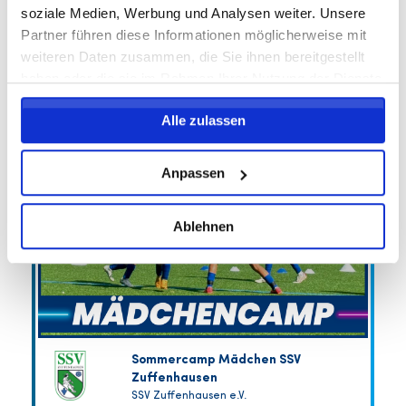
soziale Medien, Werbung und Analysen weiter. Unsere
Partner führen diese Informationen möglicherweise mit
FREIE PLÄTZE VORHANDEN
weiteren Daten zusammen, die Sie ihnen bereitgestellt
Anmeldeschluss 10. August 2026, 09:30 Uhr
haben oder die sie im Rahmen Ihrer Nutzung der Dienste
259,00 EUR
Anmelden
gesammelt haben.
246,05 EUR
Alle zulassen
inkl. Ausstattung
Anpassen
Ablehnen
Sommercamp Mädchen SSV
Zuffenhausen
SSV Zuffenhausen e.V.