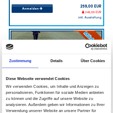
259,00 EUR
Anmelden
246,05 EUR
inkl. Ausstattung
Zustimmung
Details
Über Cookies
Diese Webseite verwendet Cookies
Porsche Fussball-Sommercamp 4
Wir verwenden Cookies, um Inhalte und Anzeigen zu
(Torhüterinnen)
personalisieren, Funktionen für soziale Medien anbieten
Optional 5 Tage möglich
SV Stuttgarter Kickers e.V.
zu können und die Zugriffe auf unsere Website zu
Porsche Fußball-Feriencamp Torhüter
analysieren. Außerdem geben wir Informationen zu Ihrer
17.08.2026 bis 20.08.2026 (4 Tage)
Verwendung unserer Website an unsere Partner für