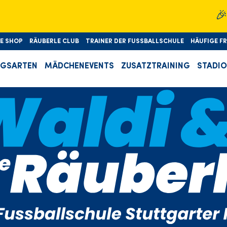
🎉D'Schu
LE SHOP
RÄUBERLE CLUB
TRAINER DER FUSSBALLSCHULE
HÄUFIGE F
NGSARTEN
MÄDCHENEVENTS
ZUSATZTRAINING
STADI