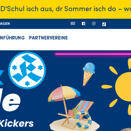
l isch aus, dr Sommer isch do – was will
RAGEN
ONFÜHRUNG
PARTNERVEREINE