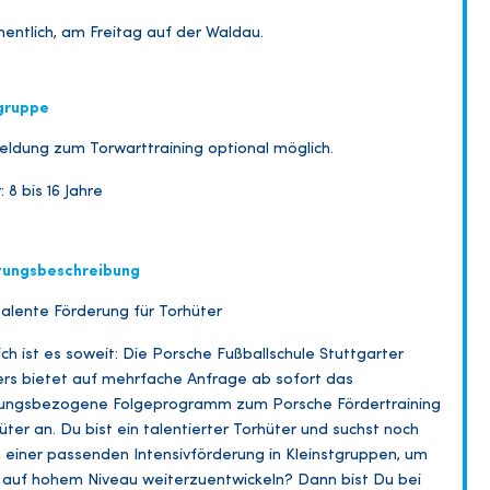
entlich, am Freitag auf der Waldau.
gruppe
ldung zum Torwarttraining optional möglich.
: 8 bis 16 Jahre
tungsbeschreibung
alente Förderung für Torhüter ️
ich ist es soweit: Die Porsche Fußballschule Stuttgarter
ers bietet auf mehrfache Anfrage ab sofort das
tungsbezogene Folgeprogramm zum Porsche Fördertraining
üter an. Du bist ein talentierter Torhüter und suchst noch
 einer passenden Intensivförderung in Kleinstgruppen, um
 auf hohem Niveau weiterzuentwickeln? Dann bist Du bei