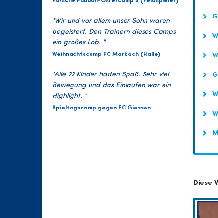
Porsche Fußball-Ostercamp 3 (Feldspieler)
Gi
"Wir und vor allem unser Sohn waren
begeistert. Den Trainern dieses Camps
Wa
ein großes Lob. "
Weihnachtscamp FC Marbach (Halle)
Wa
"Alle 22 Kinder hatten Spaß. Sehr viel
Gi
Bewegung und das Einlaufen war ein
Wa
Highlight. "
Spieltagscamp gegen FC Giessen
W
Mu
Diese V