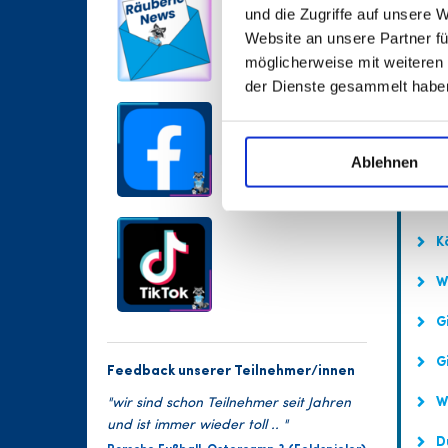
und die Zugriffe auf unsere 
Website an unsere Partner fü
Ab
möglicherweise mit weiteren
Mu
der Dienste gesammelt habe
Wo
Ablehnen
Wa
Ka
Kö
Wa
Gi
Gi
Feedback unserer Teilnehmer/innen
We
"wir sind schon Teilnehmer seit Jahren
und ist immer wieder toll .. "
Dü