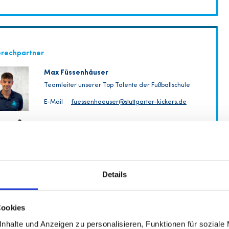
prechpartner
Max Füssenhäuser
Teamleiter unserer Top Talente der Fußballschule
E-Mail
fuessenhaeuser@stuttgarter-kickers.de
Waldi🦝
Mitarbeiter des Monats
E-Mail
fussballschule@stuttgarter-kickers.de
Telefon
+49 (0)711 / 767 10 - 80
Details
Dienstag 10:00 - 15:00 Uhr Donnerstag 10:00 - 15:00 Uhr
Cookies
fig gestellte Fragen
nhalte und Anzeigen zu personalisieren, Funktionen für soziale