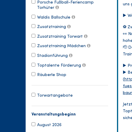
Porsche Fußball-Feriencamp
uns 
Torhüter
▶️ W
Waldis Ballschule
Zusatztraining
⚽️ Z
👀 N
Zusatztraining Torwart
hohe
Zusatztraining Mädchen
🫡 D
Trai
Stadionführung
Toptalente Förderung
▶️ P
▶️ B
Räuberle Shop
(
htt
fues
baum
Torwartangebote
Jetz
Topt
Veranstaltungsbeginn
sich
August 2026