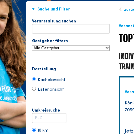
Suche und Filter
zurü
Veranstaltung suchen
Verans
TOP
Gastgeber filtern
INDI
TRAI
Darstellung
Kachelansicht
Listenansicht
Vera
Köni
7059
Umkreissuche
10 km
Jet