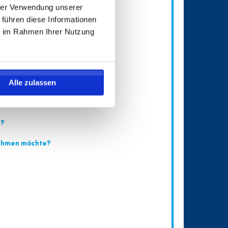
hrer Verwendung unserer
 führen diese Informationen
ie im Rahmen Ihrer Nutzung
Alle zulassen
n?
nehmen möchte?