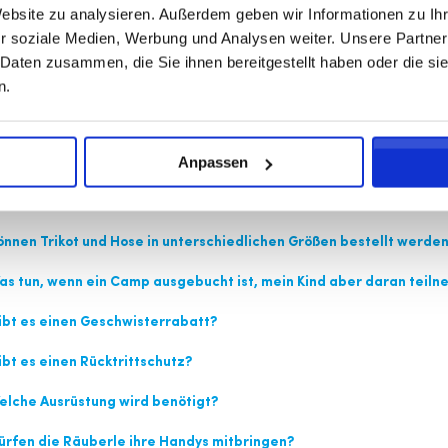
Website zu analysieren. Außerdem geben wir Informationen zu I
r soziale Medien, Werbung und Analysen weiter. Unsere Partner
 welchem Alter kann man teilnehmen?
 Daten zusammen, die Sie ihnen bereitgestellt haben oder die s
ss mein Räuberle Mitglied in einem Verein sein?
n.
 finde ich die Adresse der Veranstaltung?
Anpassen
s ist die Live-Page?
nn die Konfektionsgröße nachträglich geändert werden?
nnen Trikot und Hose in unterschiedlichen Größen bestellt werde
s tun, wenn ein Camp ausgebucht ist, mein Kind aber daran teil
bt es einen Geschwisterrabatt?
bt es einen Rücktrittschutz?
lche Ausrüstung wird benötigt?
rfen die Räuberle ihre Handys mitbringen?