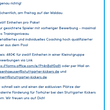
genau richtig!️
öchentlich, am Freitag auf der Waldau.
wölf Einheiten pro Paket
ur gesichtete Spieler mit vorheriger Bewerbung - maximal
s Trainingsniveau
etailliertes und individuelles Coaching hoch qualifizierter
ner aus dem Pool
reis: 480€ für zwölf Einheiten in einer Kleinstgruppe
ewerbungen via Link
ps://forms.office.com/e/Pt4nBdf0q9
) oder per Mail an
senhaeuser@stuttgarter-kickers.de
und
ert@stuttgarter-kickers.de
t schnell sein und einen der exklusiven Plätze der
alente Förderung für Torhüter bei den Stuttgarter Kickers
ern. Wir freuen uns auf Dich!