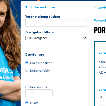
Suche und Filter
zurü
Veranstaltung suchen
Verans
POR
Gastgeber filtern
Vera
Darstellung
Köni
Kachelansicht
7059
Listenansicht
ADM
Umkreissuche
Vera
#
1.
10 km