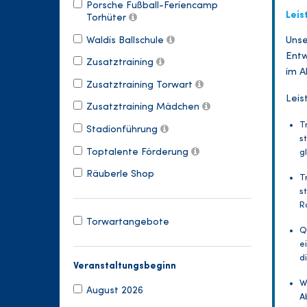
Porsche Fußball-Feriencamp
Leis
Torhüter
Waldis Ballschule
Unse
Entw
Zusatztraining
im A
Zusatztraining Torwart
Leis
Zusatztraining Mädchen
T
Stadionführung
s
Toptalente Förderung
g
Räuberle Shop
T
s
R
Torwartangebote
Q
e
d
Veranstaltungsbeginn
W
August 2026
A