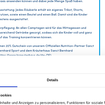
raxis anwenden können und dabei jede Menge Spaß haben.
usstattung: Jedes Räuberle erhält ein eigenes Trikot, Shorts,
tutzen, sowie einen Beutel und einen Ball. Damit sind die Kinder
estens ausgestattet.
erpflegung: An allen Camptagen wird für das Mittagessen und
usreichend Getränke gesorgt, sodass sich die Kinder voll und ganz
uf das Training konzentrieren können.
inen 20% Gutschein von unserem Offiziellen Nutrition-Partner Sanct
ernhard Sport und dem Kräuterhaus Sanct Bernhard
https://www.kraeuterhaus.de/de-DE
)
ast noch Fragen?
s://www.stuttgarter-kickers.de/nachwuchs/porsche-
ballschule/kontakt-faq
Details
essionen von Feriencamps
Cookies
nhalte und Anzeigen zu personalisieren, Funktionen für soziale