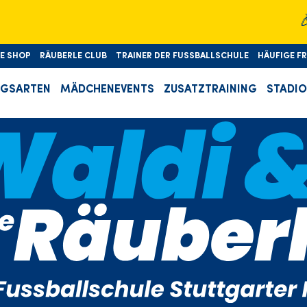
🎉D'Sch
LE SHOP
RÄUBERLE CLUB
TRAINER DER FUSSBALLSCHULE
HÄUFIGE F
NGSARTEN
MÄDCHENEVENTS
ZUSATZTRAINING
STADI