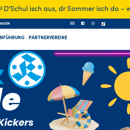
ul isch aus, dr Sommer isch do – was wi
RAGEN
ONFÜHRUNG
PARTNERVEREINE