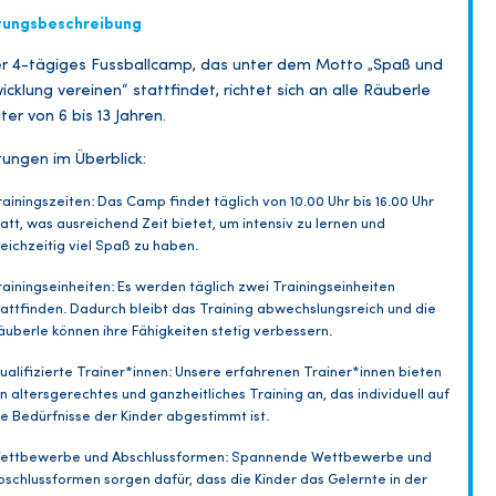
tungsbeschreibung
r 4-tägiges Fussballcamp, das unter dem Motto „Spaß und
icklung vereinen“ stattfindet, richtet sich an alle Räuberle
lter von 6 bis 13 Jahren.
tungen im Überblick:
rainingszeiten: Das Camp findet täglich von 10.00 Uhr bis 16.00 Uhr
tatt, was ausreichend Zeit bietet, um intensiv zu lernen und
leichzeitig viel Spaß zu haben.
rainingseinheiten: Es werden täglich zwei Trainingseinheiten
tattfinden. Dadurch bleibt das Training abwechslungsreich und die
äuberle können ihre Fähigkeiten stetig verbessern.
ualifizierte Trainer*innen: Unsere erfahrenen Trainer*innen bieten
in altersgerechtes und ganzheitliches Training an, das individuell auf
ie Bedürfnisse der Kinder abgestimmt ist.
ettbewerbe und Abschlussformen: Spannende Wettbewerbe und
bschlussformen sorgen dafür, dass die Kinder das Gelernte in der