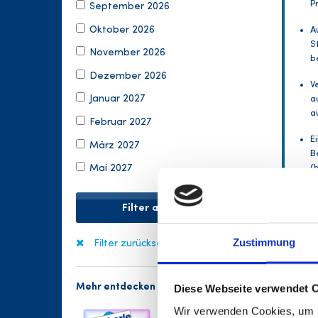
P
September 2026
Oktober 2026
A
S
November 2026
b
Dezember 2026
V
Januar 2027
a
a
Februar 2027
E
März 2027
B
(
Mai 2027
Du h
Filter anwenden
http
fuss
Zustimmung
Filter zurücksetzen
Impr
Mehr entdecken
Diese Webseite verwendet 
Wir verwenden Cookies, um I