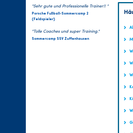
"Sehr gute und Professionelle Trainer!! "
Häu
Porsche Fußball-Sommercamp 2
(Feldspieler)
Ab
"Tolle Coaches und super Training."
Sommercamp SSV Zuffenhausen
Mu
Wo
Wo
Wa
Ka
Kö
Wa
Gi