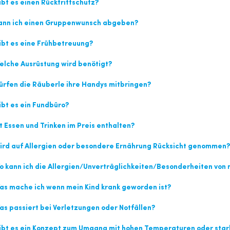
bt es einen Rücktrittschutz?
ann ich einen Gruppenwunsch abgeben?
bt es eine Frühbetreuung?
lche Ausrüstung wird benötigt?
rfen die Räuberle ihre Handys mitbringen?
bt es ein Fundbüro?
t Essen und Trinken im Preis enthalten?
rd auf Allergien oder besondere Ernährung Rücksicht genommen?
 kann ich die Allergien/Unverträglichkeiten/Besonderheiten vo
s mache ich wenn mein Kind krank geworden ist?
s passiert bei Verletzungen oder Notfällen?
bt es ein Konzept zum Umgang mit hohen Temperaturen oder star