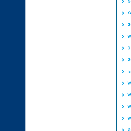
Gi
K
Gi
We
Dü
Gi
Is
Wi
Wo
Wa
Wa
Gi