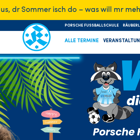
 Sommer isch do – was will mr mehr?🎉
PORSCHE FUSSBALLSCHULE
RÄUBER
ALLE TERMINE
VERANSTALTU