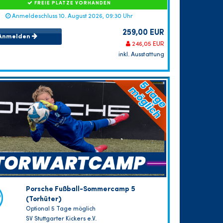
FREIE PLÄTZE VORHANDEN
Anmeldeschluss 10. August 2026, 09:30 Uhr
259,00 EUR
Anmelden
246,05 EUR
inkl. Ausstattung
Porsche Fußball-Sommercamp 5
(Torhüter)
Optional 5 Tage möglich
SV Stuttgarter Kickers e.V.