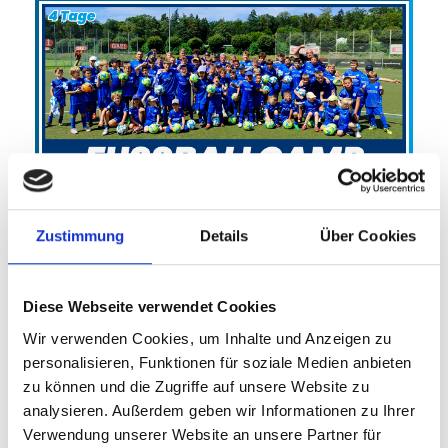
Sommercamp TSV Wendlingen
TSV Wendlingen 1920 e.V.
Zustimmung
Details
Über Cookies
Porsche Fußball-Feriencamp (4-Tage)
24.08.2026 bis 27.08.2026 (4 Tage)
Diese Webseite verwendet Cookies
Wir verwenden Cookies, um Inhalte und Anzeigen zu
personalisieren, Funktionen für soziale Medien anbieten
FREIE PLÄTZE VORHANDEN
zu können und die Zugriffe auf unsere Website zu
Anmeldeschluss 19. August 2026, 09:30 Uhr
analysieren. Außerdem geben wir Informationen zu Ihrer
215,00 EUR
Verwendung unserer Website an unsere Partner für
Anmelden