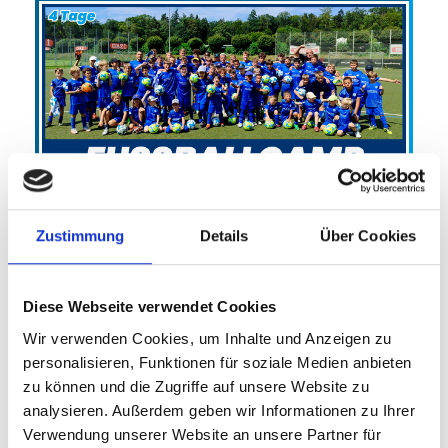
Sommercamp TSV Wendlingen
TSV Wendlingen 1920 e.V.
Zustimmung
Details
Über Cookies
Porsche Fußball-Feriencamp (4-Tage)
24.08.2026 bis 27.08.2026 (4 Tage)
Diese Webseite verwendet Cookies
Wir verwenden Cookies, um Inhalte und Anzeigen zu
personalisieren, Funktionen für soziale Medien anbieten
FREIE PLÄTZE VORHANDEN
zu können und die Zugriffe auf unsere Website zu
Anmeldeschluss 19. August 2026, 09:30 Uhr
analysieren. Außerdem geben wir Informationen zu Ihrer
215,00 EUR
Verwendung unserer Website an unsere Partner für
Anmelden