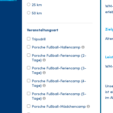
25 km
WM-F
erle
50 km
Ziel
Veranstaltungsart
Alter
Tripsdrill
Porsche Fußball-Hallencamp
Porsche Fußball-Feriencamp (2-
Leis
Tage)
WM-C
Porsche Fußball-Feriencamp (3-
Tage)
Porsche Fußball-Feriencamp (4-
Tage)
Unse
ist 
Porsche Fußball-Feriencamp (5-
im A
Tage)
Porsche Fußball-Mädchencamp