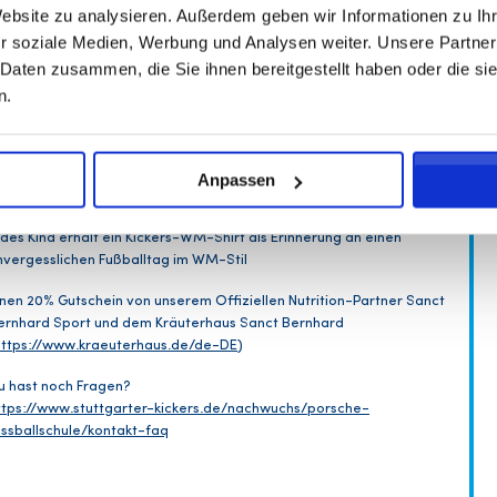
leine Spiele und koordinative Übungen fördern die Beweglichkeit,
Website zu analysieren. Außerdem geben wir Informationen zu I
chnelligkeit und das Ballgefühl der Kinder
r soziale Medien, Werbung und Analysen weiter. Unsere Partner
erpflegung:
 Daten zusammen, die Sie ihnen bereitgestellt haben oder die s
ährend des Camps gibt es eine kleine Snackpause, bei der jedes
n.
äuberle einen kleinen Energieriegel von unserem offiziellen
utrition-Partner Sanct Bernhard Sport erhält
rinken gibt es beim WM-Camp nicht und bitten daher die Eltern
hren Räuberle genügend Trinken mitzugeben.
Anpassen
amp-Ausstattung:
edes Kind erhält ein Kickers-WM-Shirt als Erinnerung an einen
nvergesslichen Fußballtag im WM-Stil
inen 20% Gutschein von unserem Offiziellen Nutrition-Partner Sanct
ernhard Sport und dem Kräuterhaus Sanct Bernhard
https://www.kraeuterhaus.de/de-DE
)
u hast noch Fragen?
ttps://www.stuttgarter-kickers.de/nachwuchs/porsche-
ussballschule/kontakt-faq