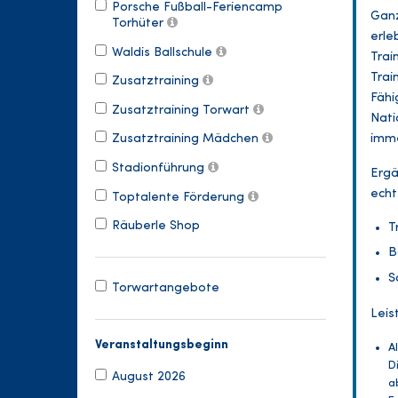
Porsche Fußball-Feriencamp
Ganz
Torhüter
erle
Waldis Ballschule
Trai
Trai
Zusatztraining
Fähi
Zusatztraining Torwart
Nati
imme
Zusatztraining Mädchen
Stadionführung
Ergä
echt
Toptalente Förderung
Räuberle Shop
T
B
S
Torwartangebote
Leis
Veranstaltungsbeginn
A
D
August 2026
a