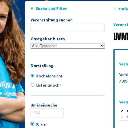
Suche und Filter
zurü
Veranstaltung suchen
Verans
WM 
Gastgeber filtern
Vera
Darstellung
Vaih
Kachelansicht
7019
Listenansicht
Vera
Umkreissuche
#
1.
10 km