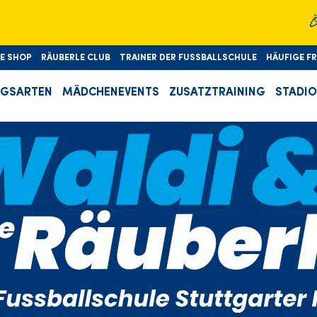
🎉D'Sch
LE SHOP
RÄUBERLE CLUB
TRAINER DER FUSSBALLSCHULE
HÄUFIGE F
NGSARTEN
MÄDCHENEVENTS
ZUSATZTRAINING
STADI