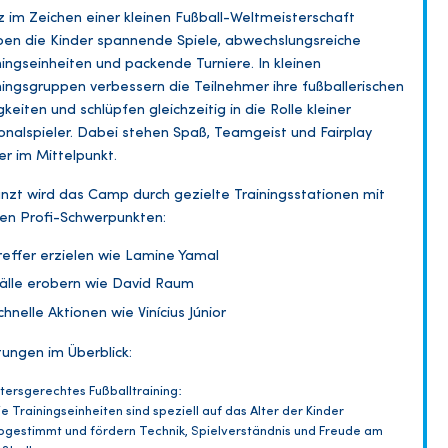
 im Zeichen einer kleinen Fußball-Weltmeisterschaft
ben die Kinder spannende Spiele, abwechslungsreiche
ningseinheiten und packende Turniere. In kleinen
ningsgruppen verbessern die Teilnehmer ihre fußballerischen
gkeiten und schlüpfen gleichzeitig in die Rolle kleiner
onalspieler. Dabei stehen Spaß, Teamgeist und Fairplay
r im Mittelpunkt.
nzt wird das Camp durch gezielte Trainingsstationen mit
en Profi-Schwerpunkten:
reffer erzielen wie Lamine Yamal
älle erobern wie David Raum
chnelle Aktionen wie Vinícius Júnior
tungen im Überblick:
ltersgerechtes Fußballtraining:
ie Trainingseinheiten sind speziell auf das Alter der Kinder
bgestimmt und fördern Technik, Spielverständnis und Freude am