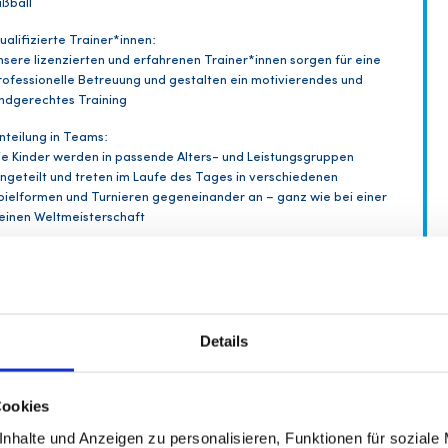
ußball
ualifizierte Trainer*innen:
nsere lizenzierten und erfahrenen Trainer*innen sorgen für eine
rofessionelle Betreuung und gestalten ein motivierendes und
indgerechtes Training
inteilung in Teams:
ie Kinder werden in passende Alters- und Leistungsgruppen
ingeteilt und treten im Laufe des Tages in verschiedenen
pielformen und Turnieren gegeneinander an – ganz wie bei einer
leinen Weltmeisterschaft
echniktraining:
ezielte Übungen zu Dribbling, Passen und Torschuss helfen den
indern dabei, ihre fußballerischen Grundlagen weiter zu verbessern
M-Turniere und Wettbewerbe:
Details
pannende Turniere, Wettbewerbe und Spielformen sorgen für
chte WM-Atmosphäre. Die Kinder können ihr Können unter Beweis
tellen und gemeinsam um Tore und Siege kämpfen
Cookies
oordinative Übungen und Spielformen:
nhalte und Anzeigen zu personalisieren, Funktionen für soziale