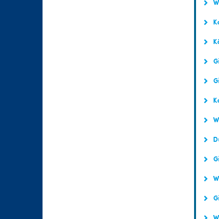
Wa
Ka
Kö
Gi
Gi
K
We
Dü
Gi
Wa
Gi
Wa