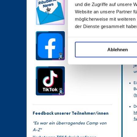
K
und die Zugriffe auf unsere 
S
Website an unsere Partner fü
V
möglicherweise mit weiteren
W
der Dienste gesammelt habe
R
N
T
i
Ablehnen
C
J
u
E
B
(
D
h
Feedback unserer Teilnehmer/innen
f
"Es war ein überragendes Camp von
A-Z"