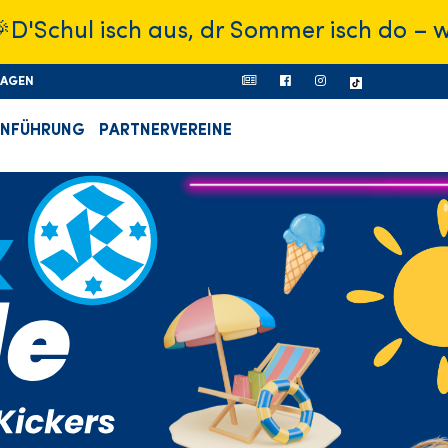
ul isch aus, dr Sommer isch do – was wi
RAGEN
ONFÜHRUNG
PARTNERVEREINE