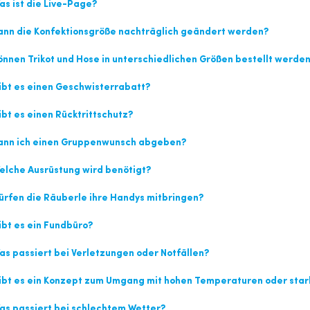
s ist die Live-Page?
nn die Konfektionsgröße nachträglich geändert werden?
nnen Trikot und Hose in unterschiedlichen Größen bestellt werde
bt es einen Geschwisterrabatt?
bt es einen Rücktrittschutz?
ann ich einen Gruppenwunsch abgeben?
lche Ausrüstung wird benötigt?
rfen die Räuberle ihre Handys mitbringen?
bt es ein Fundbüro?
s passiert bei Verletzungen oder Notfällen?
bt es ein Konzept zum Umgang mit hohen Temperaturen oder star
s passiert bei schlechtem Wetter?