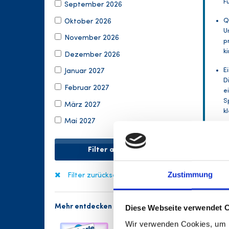
F
September 2026
Q
Oktober 2026
U
November 2026
p
k
Dezember 2026
E
Januar 2027
D
Februar 2027
e
S
März 2027
k
Mai 2027
T
G
Filter anwenden
K
W
Zustimmung
Filter zurücksetzen
S
e
s
Mehr entdecken
Diese Webseite verwendet 
K
Wir verwenden Cookies, um I