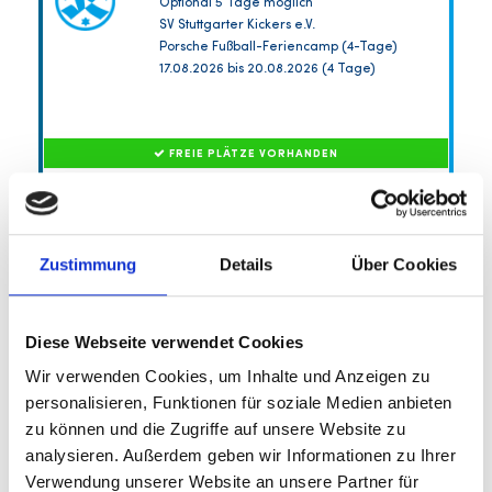
Optional 5 Tage möglich
SV Stuttgarter Kickers e.V.
Porsche Fußball-Feriencamp (4-Tage)
17.08.2026 bis 20.08.2026 (4 Tage)
FREIE PLÄTZE VORHANDEN
Anmeldeschluss 12. August 2026, 23:59 Uhr
209,00 EUR
Anmelden
198,55 EUR
Zustimmung
Details
Über Cookies
inkl. Ausstattung
Diese Webseite verwendet Cookies
Wir verwenden Cookies, um Inhalte und Anzeigen zu
personalisieren, Funktionen für soziale Medien anbieten
zu können und die Zugriffe auf unsere Website zu
analysieren. Außerdem geben wir Informationen zu Ihrer
Verwendung unserer Website an unsere Partner für